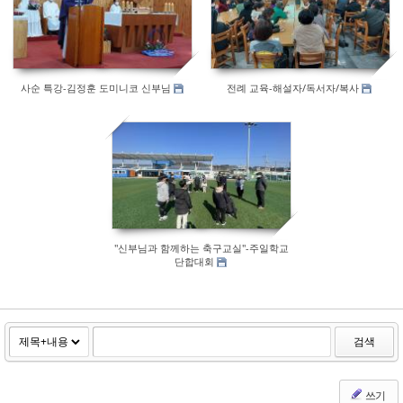
601
642
사순 특강-김정훈 도미니코 신부님
전례 교육-해설자/독서자/복사
627
"신부님과 함께하는 축구교실"-주일학교
단합대회
검색
쓰기