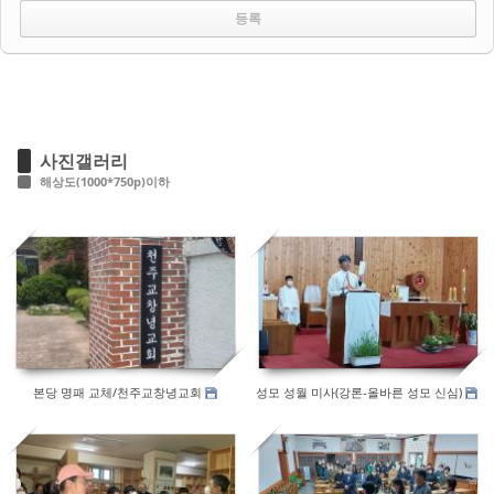
사진갤러리
해상도(1000*750p)이하
572
535
본당 명패 교체/천주교창녕교회
성모 성월 미사(강론-올바른 성모 신심)