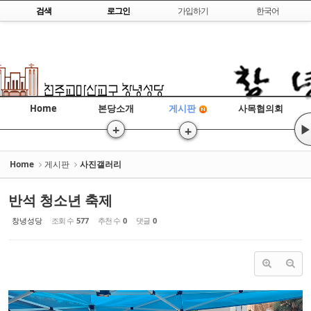
Skip to content
검색
로그인
가입하기
한국어
Sketchbook5, 스케치북5
Home
본당소개
사목협의회
게시판
Sketchbook5, 스케치북5
+
▶
+
Home
게시판
사진갤러리
반석 청소년 축제
창녕성당
조회 수
577
추천 수
0
댓글
0