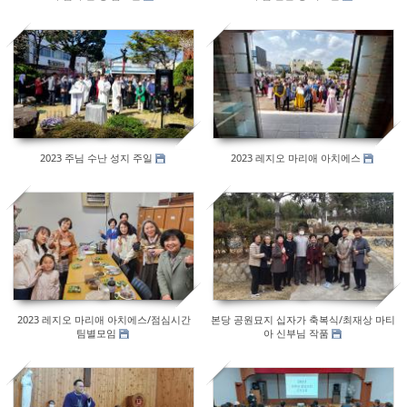
527
548
2023 주님 수난 성지 주일
2023 레지오 마리애 아치에스
600
606
2023 레지오 마리애 아치에스/점심시간
본당 공원묘지 십자가 축복식/최재상 마티
팀별모임
아 신부님 작품