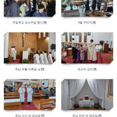
501
532
주일학교 성소주일 행사
4월 꾸리아
477
442
주님 부활 대축일 낮
파스카 성야
522
440
주님 수난 성 금요일
주님 만찬 성 목요일