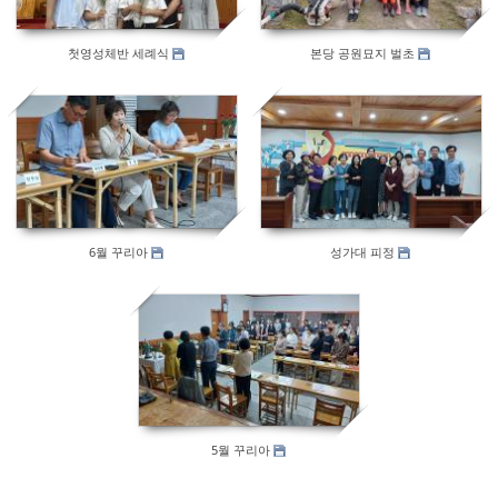
첫영성체반 세례식
본당 공원묘지 벌초
476
545
6월 꾸리아
성가대 피정
559
5월 꾸리아