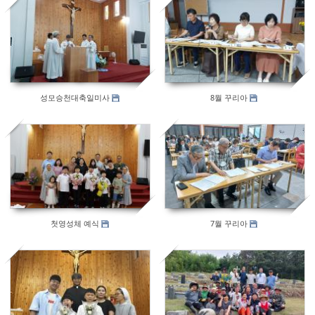
516
538
성모승천대축일미사
8월 꾸리아
528
472
첫영성체 예식
7월 꾸리아
529
545