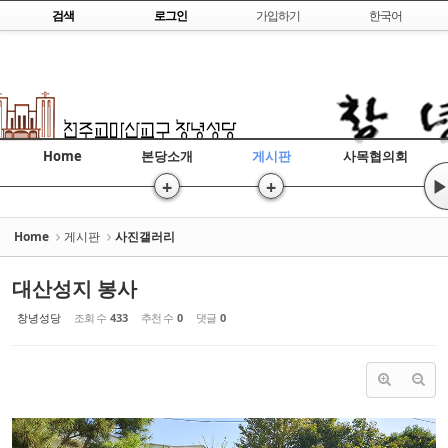
Skip to content
검색
로그인
가입하기
한국어
Sketchbook5, 스케치북5
Home
본당소개
게시판
사목협의회
Sketchbook5, 스케치북5
+
+
▶
Home
게시판
사진갤러리
대산성지 봉사
창녕성당
조회 수
433
추천 수
0
댓글
0