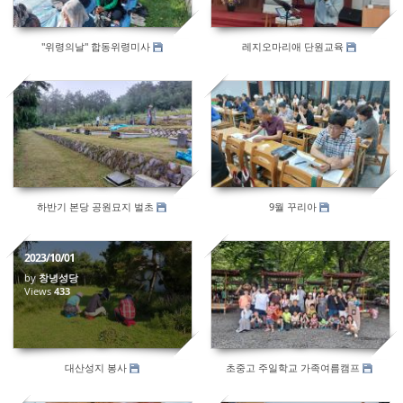
"위령의날" 합동위령미사
레지오마리애 단원교육
463
476
하반기 본당 공원묘지 벌초
9월 꾸리아
2023/10/01
by
창녕성당
Views
433
578
대산성지 봉사
초중고 주일학교 가족여름캠프